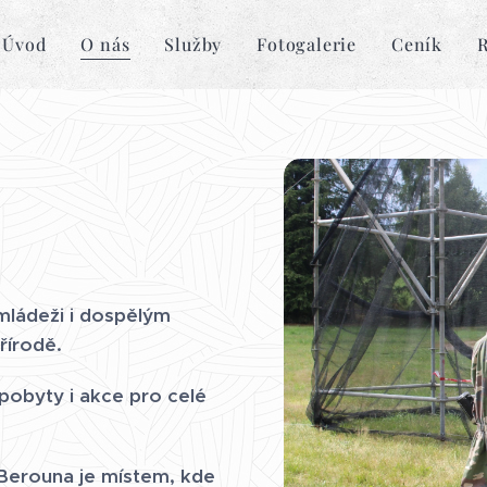
Úvod
O nás
Služby
Fotogalerie
Ceník
R
mládeži i dospělým
řírodě.
pobyty i akce pro celé
 Berouna je místem, kde