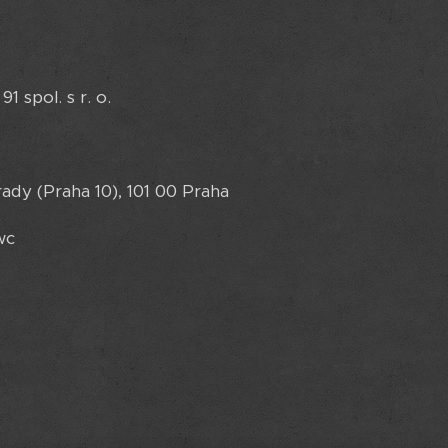
spol. s r. o.
ady (Praha 10), 101 00 Praha
wc